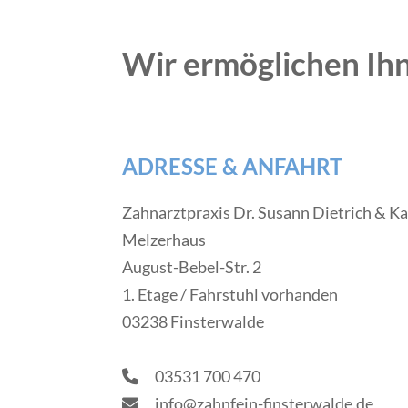
Wir ermöglichen Ihn
ADRESSE & ANFAHRT
Zahnarztpraxis Dr. Susann Dietrich & Ka
Melzerhaus
August-Bebel-Str. 2
1. Etage / Fahrstuhl vorhanden
03238 Finsterwalde
03531 700 470
info@zahnfein-finsterwalde.de